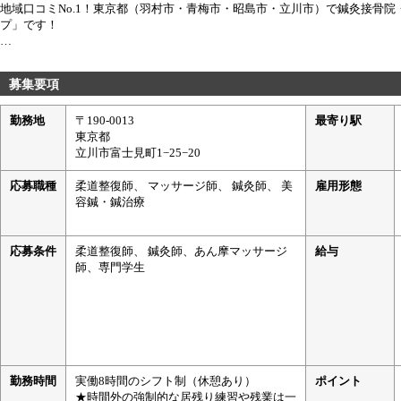
地域口コミNo.1！東京都（羽村市・青梅市・昭島市・立川市）で鍼灸接骨
プ」です！
当グループの最大の魅力は、圧倒的な「働きやすさ」と「医療×美容の幅広
1年以内の離職率は10％以下。時間外の居残り練習は一切なく、プライベー
募集要項
格を最大限に活かせる環境が整っています。
勤務地
〒190-0013
最寄り駅
＼資格別！当院で活躍できるポイント／
東京都
【柔道整復師】 新しく来院される患者様は一般的な院の約4倍！外傷から骨
立川市富士見町1−25−20
ドで経験値が積めます。
【鍼灸師】 自費率90％！鍼を希望される患者様が非常に多く、大人気の「
応募職種
柔道整復師、 マッサージ師、 鍼灸師、 美
雇用形態
できます。
容鍼・鍼治療
【あん摩マッサージ指圧師】 訪問だけでなく、店舗で1日65〜90名の患者
体や小顔矯正も学べます。
応募条件
柔道整復師、 鍼灸師、あん摩マッサージ
給与
師、専門学生
立川には女性専門院もあり、社内スタッフの約45％が女性！産休・育休実績
現できる」会社を目指しています！！
勤務時間
実働8時間のシフト制（休憩あり）
ポイント
★時間外の強制的な居残り練習や残業は一