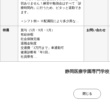
切ありません！練習や勉強会はすべて「診
療時間内」に行うため、ピタッと退勤でき
ます。
＜シフト例＞ ※配属院により多少異なり
ます
・早番：9:00〜19:00（中抜け休憩たっぷ
待遇
賞与（5月・9月・1月）
お問い合わせ
り2時間！一度帰宅して家事をするスタッ
有給休暇
フも◎）
社会保険完備
・遅番：12:00〜21:00（午前中はゆっくり
退職金制度
自分の時間♪通勤ラッシュも避けられま
交通費「3万円まで」車通勤可
す）
健康診断有「年1回」
社員寮有
完全週休2日制で、仕事もプライベートも
引越し費用支援「10万円まで」
全力で楽しめる環境です！
社外セミナー、勉強会「全額会社負担」
開業支援、資金援助制度有り
静岡医療学園専門学校
閉じる