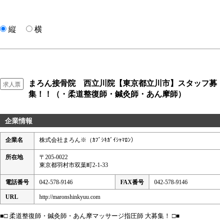
縦
横
まろん接骨院 西立川院【東京都立川市】スタッフ募
求人票
集！！（・柔道整復師・鍼灸師・あん摩師）
企業情報
企業名
株式会社まろん※（ｶﾌﾞｼｷｶﾞｲｼｬﾏﾛﾝ）
所在地
〒205-0022
東京都羽村市双葉町2-1-33
電話番号
042-578-9146
FAX番号
042-578-9146
URL
http://maronshinkyuu.com
■□ 柔道整復師・鍼灸師・あん摩マッサージ指圧師 大募集！ □■