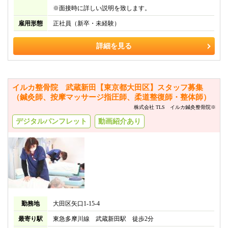
※面接時に詳しい説明を致します。
雇用形態
正社員（新卒・未経験）
詳細を見る
イルカ整骨院 武蔵新田【東京都大田区】スタッフ募集
（鍼灸師、按摩マッサージ指圧師、柔道整復師・整体師）
株式会社 TLS イルカ鍼灸整骨院※
デジタルパンフレット
動画紹介あり
勤務地
大田区矢口1-15-4
最寄り駅
東急多摩川線 武蔵新田駅 徒歩2分