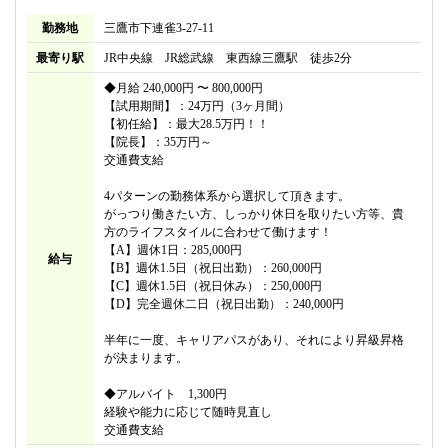
勤務地
三鷹市下連雀3-27-11
最寄り駅
JR中央線 JR総武線 東西線三鷹駅 徒歩2分
◆月給 240,000円 〜 800,000円
【試用期間】：24万円（3ヶ月間）
【初任給】：最大28.5万円！！
【院長】：35万円～
交通費支給
4パターンの勤務体系から選択して頂きます。
がっつり働きたい方、しっかり休日を取りたい方等、貴
方のライフスタイルに合わせて働けます！
【A】週休1日：285,000円
給与
【B】週休1.5日（祝日出勤）：260,000円
【C】週休1.5日（祝日休み）：250,000円
【D】完全週休二日（祝日出勤）：240,000円
半年に一度、キャリアパスがあり、それにより昇級昇格
が決まります。
◆アルバイト 1,300円
経験や能力に応じて随時見直し
交通費支給