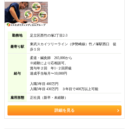
勤務地
足立区西竹の塚2丁目2-3
東武スカイツリーライン（伊勢崎線）竹ノ塚駅西口 徒
最寄り駅
歩１分
柔道・鍼灸師 265,000から
※経験により応相談可。
賞与年２回 年1−２回昇級
給与
達成手当毎月〜10,000円
入職3年目 400万円
入職5年目 430万円 ３年目で400万以上可能
雇用形態
正社員（新卒・未経験）
詳細を見る