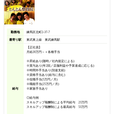
勤務地
練馬区北町2-37-7
最寄り駅
東武東上線 東武練馬駅
【正社員】
月給20万円～＋各種手当
※昇給あり(随時／社内規定による)
※賞与あり(年2回／店舗利益や予算達成に応じる)
※時間外手当あり(別途支給)
※資格手当あり(給与に含む)
※役職手当(5万円／月)
※職能手当(25万円／月)
給与
※家族手当あり
◎給与例
スキルアップ報酬制による平均給与 23万円
スキルアップ報酬制による最高給与 53万円