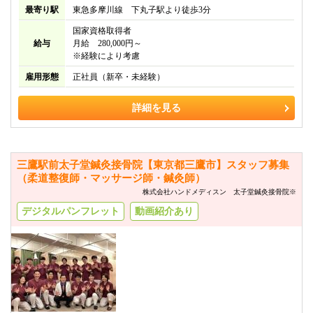
最寄り駅
東急多摩川線 下丸子駅より徒歩3分
国家資格取得者
給与
月給 280,000円～
※経験により考慮
雇用形態
正社員（新卒・未経験）
詳細を見る
三鷹駅前太子堂鍼灸接骨院【東京都三鷹市】スタッフ募集
（柔道整復師・マッサージ師・鍼灸師）
株式会社ハンドメディスン 太子堂鍼灸接骨院※
デジタルパンフレット
動画紹介あり