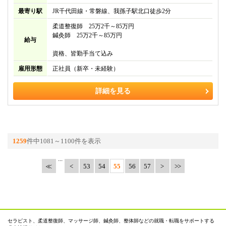
最寄り駅
JR千代田線・常磐線、我孫子駅北口徒歩2分
柔道整復師 25万2千～85万円
鍼灸師 25万2千～85万円
給与
資格、皆勤手当て込み
雇用形態
正社員（新卒・未経験）
詳細を見る
1259
件中1081～1100件を表示
...
≪
<
53
54
55
56
57
>
セラピスト、柔道整復師、マッサージ師、鍼灸師、整体師などの就職・転職をサポートする