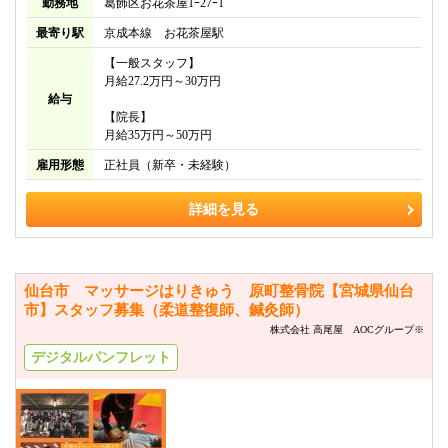
勤務地
葛飾区お花茶屋1ｰ27ｰ1
最寄り駅
京成本線 お花茶屋駅
【一般スタッフ】
月給27.2万円～30万円
給与
【院長】
月給35万円～50万円
雇用形態
正社員（新卒・未経験）
詳細を見る
仙台市 マッサージはりきゅう 原町整骨院【宮城県仙台
市】スタッフ募集（柔道整復師、鍼灸師）
株式会社 高尾屋 AOCグループ※
デジタルパンフレット