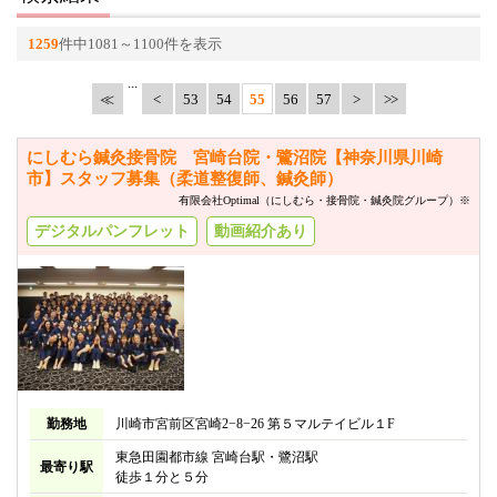
1259
件中1081～1100件を表示
...
≪
<
53
54
55
56
57
>
にしむら鍼灸接骨院 宮崎台院・鷺沼院【神奈川県川崎
市】スタッフ募集（柔道整復師、鍼灸師）
有限会社Optimal（にしむら・接骨院・鍼灸院グループ）※
デジタルパンフレット
動画紹介あり
勤務地
川崎市宮前区宮崎2−8−26 第５マルテイビル１F
東急田園都市線 宮崎台駅・鷺沼駅
最寄り駅
徒歩１分と５分