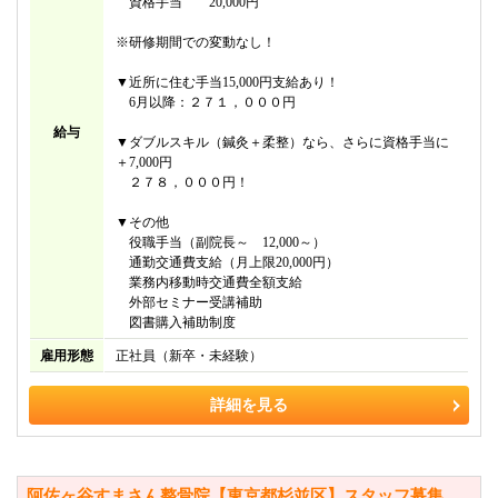
資格手当 20,000円
※研修期間での変動なし！
▼近所に住む手当15,000円支給あり！
6月以降：２７１，０００円
給与
▼ダブルスキル（鍼灸＋柔整）なら、さらに資格手当に
＋7,000円
２７８，０００円！
▼その他
役職手当（副院長～ 12,000～）
通勤交通費支給（月上限20,000円）
業務内移動時交通費全額支給
外部セミナー受講補助
図書購入補助制度
雇用形態
正社員（新卒・未経験）
詳細を見る
阿佐ヶ谷すまさん整骨院【東京都杉並区】スタッフ募集