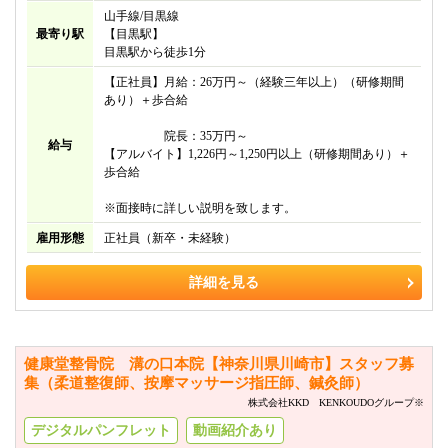
山手線/目黒線
最寄り駅
【目黒駅】
目黒駅から徒歩1分
【正社員】月給：26万円～（経験三年以上）（研修期間
あり）＋歩合給
院長：35万円～
給与
【アルバイト】1,226円～1,250円以上（研修期間あり）＋
歩合給
※面接時に詳しい説明を致します。
雇用形態
正社員（新卒・未経験）
詳細を見る
健康堂整骨院 溝の口本院【神奈川県川崎市】スタッフ募
集（柔道整復師、按摩マッサージ指圧師、鍼灸師）
株式会社KKD KENKOUDOグループ※
デジタルパンフレット
動画紹介あり