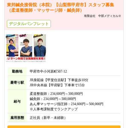
東邦鍼灸接骨院（本院）【山梨県甲府市】スタッフ募集
（柔道整復師・マッサージ師・鍼灸師）
有限会社 中部メディカル※
デジタルパンフレット
勤務地
甲府市中小河原町507-12
JR身延線【甲斐住吉駅】下車徒歩10分
最寄り駅
JR中央本線【甲府駅】下車車で15分
柔道整復師：234,600円～500,000円
鍼灸師：234,600円～500,000円
給与
あん摩マッサージ指圧師：234,600円～500,000円
※人事考課制度でランクアップ
雇用形態
正社員（新卒・未経験）