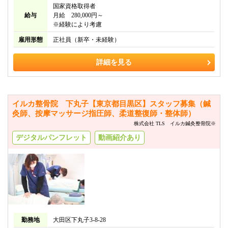
国家資格取得者
給与
月給 280,000円～
※経験により考慮
雇用形態
正社員（新卒・未経験）
詳細を見る
イルカ整骨院 下丸子【東京都目黒区】スタッフ募集（鍼
灸師、按摩マッサージ指圧師、柔道整復師・整体師）
株式会社 TLS イルカ鍼灸整骨院※
デジタルパンフレット
動画紹介あり
勤務地
大田区下丸子3-8-28