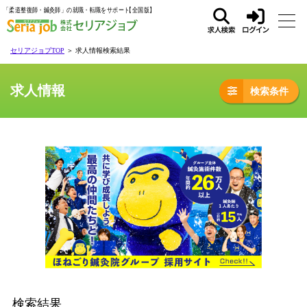
「柔道整復師・鍼灸師」の就職・転職をサポート
求人
ログ
セリアジョブTOP
＞ 求人情報検索結果
検索
イン
求人情報
検索条件
検索結果