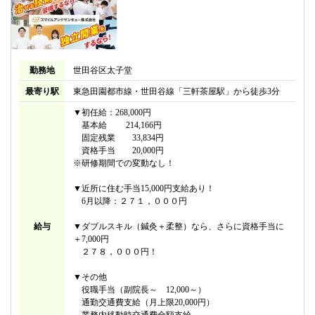
勤務地
世田谷区太子堂
最寄り駅
東急田園都市線・世田谷線「三軒茶屋駅」から徒歩3分
▼初任給：268,000円
基本給 214,166円
固定残業 33,834円
資格手当 20,000円
※研修期間での変動なし！
▼近所に住む手当15,000円支給あり！
6月以降：２７１，０００円
給与
▼ダブルスキル（鍼灸＋柔整）なら、さらに資格手当に
＋7,000円
２７８，０００円！
▼その他
役職手当（副院長～ 12,000～）
通勤交通費支給（月上限20,000円）