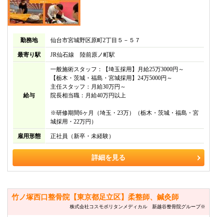
勤務地
仙台市宮城野区原町2丁目５－５７
最寄り駅
JR仙石線 陸前原ノ町駅
一般施術スタッフ：【埼玉採用】月給25万3000円～
【栃木・茨城・福島・宮城採用】24万5000円～
主任スタッフ：月給30万円～
給与
院長相当職：月給40万円以上
※研修期間6ヶ月（埼玉・23万）（栃木・茨城・福島・宮
城採用・22万円）
雇用形態
正社員（新卒・未経験）
詳細を見る
竹ノ塚西口整骨院【東京都足立区】柔整師、鍼灸師
株式会社コスモポリタンメディカル 新越谷整骨院グループ※