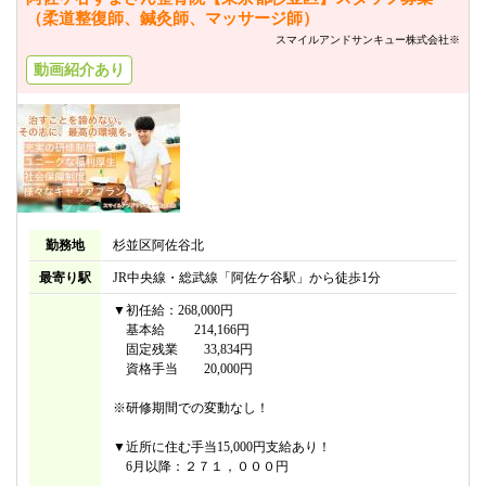
（柔道整復師、鍼灸師、マッサージ師）
スマイルアンドサンキュー株式会社※
動画紹介あり
勤務地
杉並区阿佐谷北
最寄り駅
JR中央線・総武線「阿佐ケ谷駅」から徒歩1分
▼初任給：268,000円
基本給 214,166円
固定残業 33,834円
資格手当 20,000円
※研修期間での変動なし！
▼近所に住む手当15,000円支給あり！
6月以降：２７１，０００円