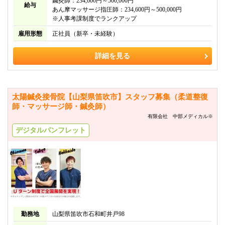
鍼灸師：234,600円～500,000円
給与
あん摩マッサージ指圧師：234,600円～500,000円
※人事考課制度でランクアップ
雇用形態
正社員（新卒・未経験）
詳細を見る
太陽鍼灸接骨院【山梨県笛吹市】スタッフ募集（柔道整復
師・マッサージ師・鍼灸師）
有限会社 中部メディカル※
デジタルパンフレット
勤務地
山梨県笛吹市石和町井戸98