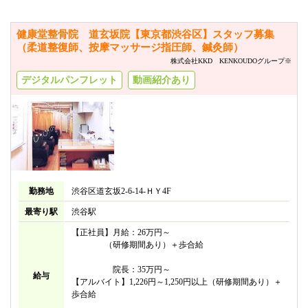
健康堂整骨院 道玄坂院【東京都渋谷区】スタッフ募集
（柔道整復師、按摩マッサージ指圧師、鍼灸師）
株式会社KKD KENKOUDOグループ※
デジタルパンフレット
動画紹介あり
勤務地
渋谷区道玄坂2-6-14-ＨＹ4F
最寄り駅
渋谷駅
【正社員】月給：26万円～
（研修期間あり）＋歩合給
院長：35万円～
給与
【アルバイト】1,226円～1,250円以上（研修期間あり）＋
歩合給