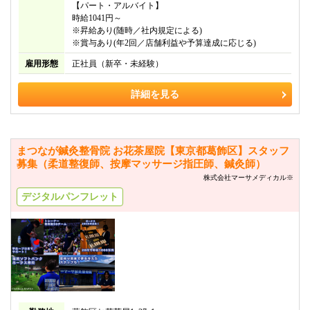
【パート・アルバイト】
時給1041円～
※昇給あり(随時／社内規定による)
※賞与あり(年2回／店舗利益や予算達成に応じる)
雇用形態
正社員（新卒・未経験）
詳細を見る
まつなが鍼灸整骨院 お花茶屋院【東京都葛飾区】スタッフ
募集（柔道整復師、按摩マッサージ指圧師、鍼灸師）
株式会社マーサメディカル※
デジタルパンフレット