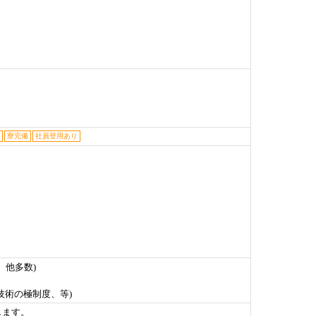
寮完備
社員登用あり
、他多数)
技術の極制度、等)
します。