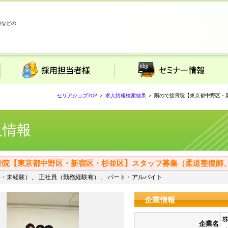
師などの
採用担当者様
セミナー情報
セリアジョブTOP
＞
求人情報検索結果
＞ 陽ので接骨院【東京都中野区・
人情報
骨院【東京都中野区・新宿区・杉並区】スタッフ募集（柔道整復師
・未経験）、 正社員（勤務経験有）、 パート・アルバイト
企業情報
企業名