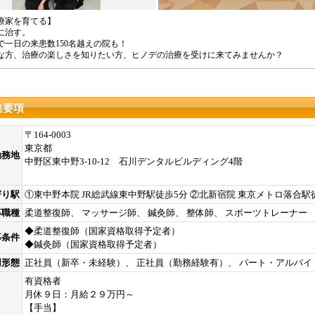
療家を育てる】
に治す。
で一日の来患数150名越えの院も！
な方、治療の楽しさを知りたい方、ヒノデの治療を受けに来てみませんか？
集要項
〒164-0003
東京都
勤務地
中野区東中野3-10-12 石川デンタルビルディング4階
寄り駅
①東中野本院 JR総武線東中野駅徒歩5分 ②北新宿院 東京メトロ落合
募職種
柔道整復師、 マッサージ師、 鍼灸師、 整体師、 スポーツトレーナー
◆柔道整復師（国家資格取得予定者）
募条件
◆鍼灸師（国家資格取得予定者）
用形態
正社員（新卒・未経験）、 正社員（勤務経験有）、 パート・アルバイ
有資格者
月休９日：月給２９万円～
【手当】