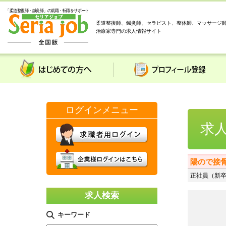
「柔道整復師・鍼灸師」の就職・転職をサポート
柔道整復師、鍼灸師、セラピスト、整体師、マッサージ
治療家専門の求人情報サイト
はじめての方へ
プロフィール登録
求
陽ので接
正社員（新卒
求人検索
キーワード