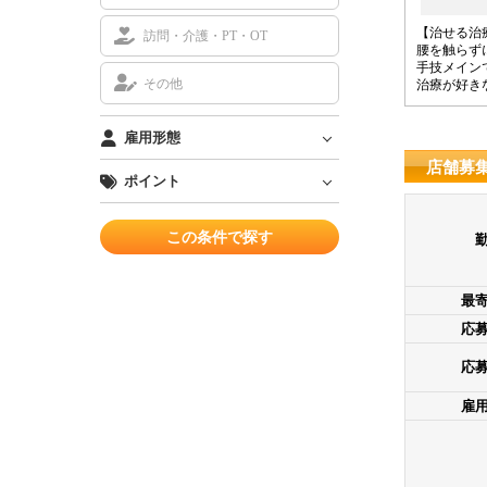
【治せる治
訪問・介護・PT・OT
腰を触らず
手技メイン
その他
治療が好き
雇用形態
店舗募
ポイント
最
応
応
雇