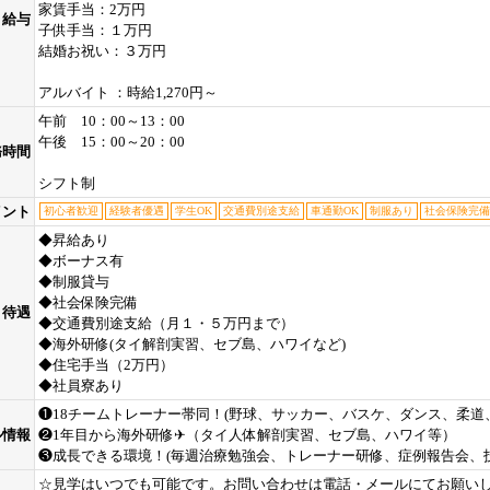
家賃手当：2万円
給与
子供手当：１万円
結婚お祝い：３万円
アルバイト ：時給1,270円～
午前 10：00～13：00
午後 15：00～20：00
務時間
シフト制
イント
初心者歓迎
経験者優遇
学生OK
交通費別途支給
車通勤OK
制服あり
社会保険完備
◆昇給あり
◆ボーナス有
◆制服貸与
◆社会保険完備
待遇
◆交通費別途支給（月１・５万円まで）
◆海外研修(タイ解剖実習、セブ島、ハワイなど)
◆住宅手当（2万円）
◆社員寮あり
❶18チームトレーナー帯同！(野球、サッカー、バスケ、ダンス、柔道
ル情報
❷1年目から海外研修✈（タイ人体解剖実習、セブ島、ハワイ等）
❸成長できる環境！(毎週治療勉強会、トレーナー研修、症例報告会、
☆見学はいつでも可能です。お問い合わせは電話・メールにてお願い