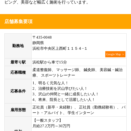
ピング、美容など幅広く施術を行っています。
店舗募集要項
〒435-0048
静岡県
勤務地
浜松市中央区上西町１１５４−１
Google Map ＞
最寄り駅
浜松駅から車で15分
柔道整復師、 マッサージ師、 鍼灸師、 美容鍼・鍼治
応募職種
療、 スポーツトレーナー
1、明るく元気な人！
2、治療技術を沢山学びたい人！
応募条件
3、沢山の仲間と一緒に成長したい人！
4、将来、院長として活躍したい人！
正社員（新卒・未経験）、 正社員（勤務経験有）、 パ
雇用形態
ート・アルバイト、 学生インターン
【一般スタッフ】
月給27.2万円～30万円