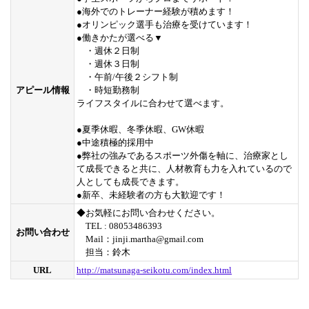
●海外でのトレーナー経験が積めます！
●オリンピック選手も治療を受けています！
●働きかたが選べる▼
・週休２日制
・週休３日制
・午前/午後２シフト制
アピール情報
・時短勤務制
ライフスタイルに合わせて選べます。
●夏季休暇、冬季休暇、GW休暇
●中途積極的採用中
●弊社の強みであるスポーツ外傷を軸に、治療家とし
て成長できると共に、人材教育も力を入れているので
人としても成長できます。
●新卒、未経験者の方も大歓迎です！
◆お気軽にお問い合わせください。
TEL : 08053486393
お問い合わせ
Mail：jinji.martha@gmail.com
担当：鈴木
URL
http://matsunaga-seikotu.com/index.html