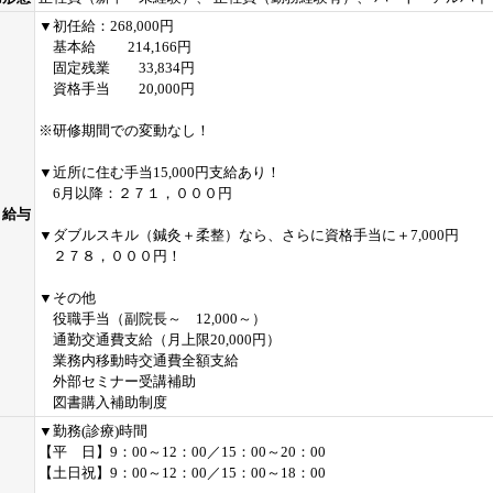
▼初任給：268,000円
基本給 214,166円
固定残業 33,834円
資格手当 20,000円
※研修期間での変動なし！
▼近所に住む手当15,000円支給あり！
6月以降：２７１，０００円
給与
▼ダブルスキル（鍼灸＋柔整）なら、さらに資格手当に＋7,000円
２７８，０００円！
▼その他
役職手当（副院長～ 12,000～）
通勤交通費支給（月上限20,000円）
業務内移動時交通費全額支給
外部セミナー受講補助
図書購入補助制度
▼勤務(診療)時間
【平 日】9：00～12：00／15：00～20：00
【土日祝】9：00～12：00／15：00～18：00