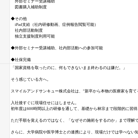
外部セミナー受講補助
図書購入補助制度
◆その他
iPad支給（社内研修動画、症例報告閲覧可能）
社内部活動制度
独立支援制度利用可能
◆外部セミナー受講補助、社内部活動への参加可能
◆社保完備
「国家資格を取ったのに、何もできないまま終わるのは嫌だ。」
そう感じている方へ。
スマイルアンドサンキュー株式会社は、”新卒から本物の医療家を育て
入社後すぐに現場任せにはしません。
初年度は600時間以上の研修を通して、基礎から林宗まで段階的に習得
ただ手順を覚えるのではなく、「なぜその施術をするのか」まで理解
さらに、大学病院や医学博士との連携により、現場だけでは学べない