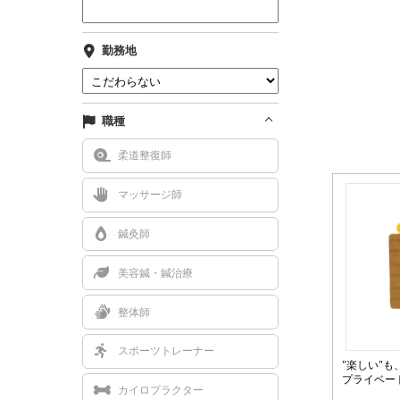
勤務地
職種
柔道整復師
マッサージ師
鍼灸師
美容鍼・鍼治療
整体師
スポーツトレーナー
"楽しい"
プライベー
カイロプラクター