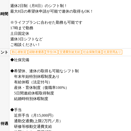
週休2日制（月8日）のシフト制！
最大8日の希望休申請が可能で連休の取得もOK！
務時間
※ライフプランに合わせた勤務も可能です
17時まで勤務
土日固定休
週休3日シフトなど
ご相談ください！
イント
初心者歓迎
経験者優遇
学生OK
交通費別途支給
社会保険完備
社員登用あり
◆社保完備
◆希望休、連休の取得も可能なシフト制
年末年始特別休暇制度あり
有給休暇（法定付与）
産休・育休制度（復職率100%）
5日間連続休暇取得制度
結婚時特別休暇制度
◆手当
近所手当（月15,000円）
通勤交通費(上限2万円／月）
待遇
研修等移動交通費支給