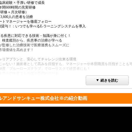
臨床経験 × 手厚い研修で成長
年間600時間の充実研修
中研修＋月次研修）
3,600人の患者を治療
ートマネージャーを徹底フォロー
ad貸与！：いつでも学べるE-ラーニングシステムを導入
超える疾患に対応できる技術・知識が身に付く！
、検査鑑別から、疾患事の治療が学べる
が監修した治療技術で医療連携もスムーズに
市場価値を高めます！
ャリアプランと、安心してチャレンジ出来る環境
じゃない！施術者として高みを目指すも、マネージャーや本部職員を目指すことも
制度「ブルーローズクラブ」でローリスクで経営者にも！
水準の初年度でも月収30万円めざせる
ンシャルプランナー常駐で生活・金銭面も安心
続きを読む
戦を全力でサポートする文化
マネージメントPJで、仕事、プライベートの夢を応援！
休める、柔軟な働き方
ルアンドサンキュー株式会社※の紹介動画
度でプライベートも充実
100%
特別休暇、5日連続休暇取得制度でリフレッシュ！
動制度で仕事以外も楽しめる
の面も見られる、社内部活動！
う仲間がひろがる！