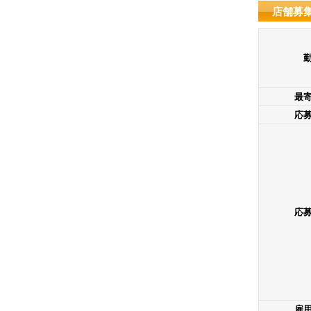
店舗募
最
応
応
雇