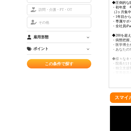
◆圧倒的な
・初年度 
訪問・介護・PT・OT
（2ヶ月集
・1年目から
・専属サポ
その他
・全社員iP
◆200を
雇用形態
・病態把握
・医学博士
ポイント
・あなたの
◆様々なキ
・院長だけ
・独立支援
・業界最高
・ファイナ
・新しい挑
・ドリーム
◆しっかり
スマイ
・希望休制
・有給消化率
・年末年始
◆社内部活
・仕事以外
・趣味の合