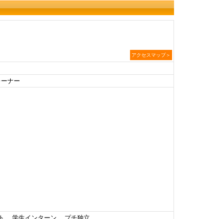
アクセスマップ＞
レーナー
ト、 学生インターン、 プチ独立