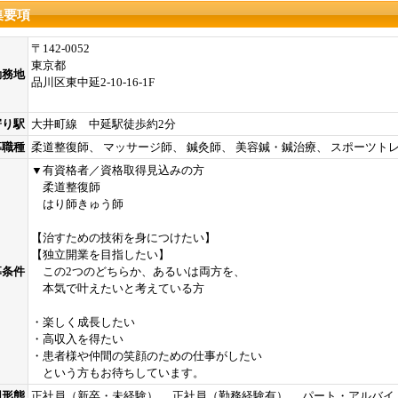
集要項
〒142-0052
東京都
勤務地
品川区東中延2-10-16-1F
寄り駅
大井町線 中延駅徒歩約2分
募職種
柔道整復師、 マッサージ師、 鍼灸師、 美容鍼・鍼治療、 スポーツト
▼有資格者／資格取得見込みの方
柔道整復師
はり師きゅう師
【治すための技術を身につけたい】
【独立開業を目指したい】
募条件
この2つのどちらか、あるいは両方を、
本気で叶えたいと考えている方
・楽しく成長したい
・高収入を得たい
・患者様や仲間の笑顔のための仕事がしたい
という方もお待ちしています。
用形態
正社員（新卒・未経験）、 正社員（勤務経験有）、 パート・アルバイ