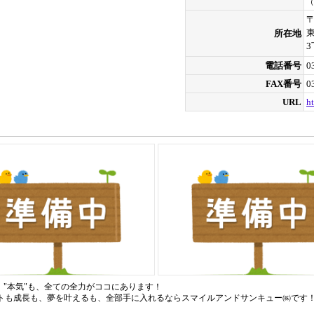
（
〒
所在地
3
電話番号
0
FAX番号
0
URL
h
も、"本気"も、全ての全力がココにあります！
トも成長も、夢を叶えるも、全部手に入れるならスマイルアンドサンキュー㈱です