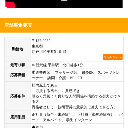
店舗募集要項
〒132-0032
東京都
勤務地
江戸川区平井5-10-15
Google Map ＞
最寄り駅
JR総武線 平井駅 北口徒歩1分
柔道整復師、 マッサージ師、 鍼灸師、 スポーツトレ
応募職種
ーナー、 訪問・介護・PT・OT
社内風土である
「応援する風土」に共感でき、
応募条件
明るく元気よく良好な人間関係を構築する努力ができ
る方。
資格者として、技術習得に意欲的に努力できる方。
正社員（新卒・未経験）、 正社員（勤務経験有）、 パ
雇用形態
ート・アルバイト、 学生インターン
◆給与