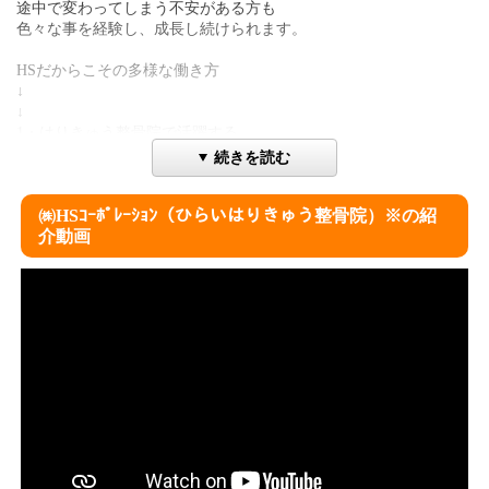
途中で変わってしまう不安がある方も
色々な事を経験し、成長し続けられます。
HSだからこその多様な働き方
↓
↓
1・はりきゅう整骨院で活躍する
2・整骨院で活躍する
続きを読む
3・専属トレーナーとして活躍する
4・訪問専門はりきゅうマッサージ院で活躍する
㈱HSｺｰﾎﾟﾚｰｼｮﾝ（ひらいはりきゅう整骨院）※の紹
5・院とトレーナーを両立する
介動画
6・訪問とトレーナーを両立する
会社全体の風土は
「応援し合う風土」です。
そこに共感し、仲間と切磋琢磨してくれる方を募集しています！