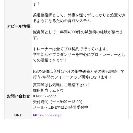
す！
柔道整復師として、外傷を慌てずしっかりと処置でき
るようになるための育成システム
アピール情報
鍼灸師として、年間4,000件の鍼施術の経験が積めま
す。
トレーナーは全てプロ契約で行っています。
学生部活やプロダンサーを中心にプロトレーナーとし
ての活躍できます！
HSの研修は入社1か月の集中研修とその後も継続して
行う2年間のフォローアップ研修になります！
質問等はお気軽にご連絡下さい！
採用担当：ムトウ
お問い合わせ
03-6657-2272
受付時間（平日9:00〜18:00）
メール・LINEでは24時間受付中！
URL
https://hone.co.jp