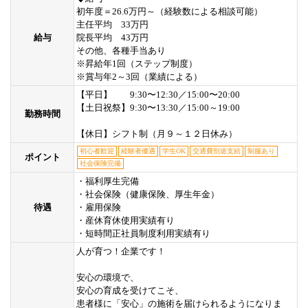
初年度＝26.6万円～（経験数による相談可能）
主任平均 33万円
給与
院長平均 43万円
その他、各種手当あり
※昇給年1回（ステップ制度）
※賞与年2～3回（業績による）
【平日】 9:30〜12:30／15:00〜20:00
【土日祝祭】9:30〜13:30／15:00～19:00
勤務時間
【休日】シフト制（月９～１２日休み）
初心者歓迎
経験者優遇
学生OK
交通費別途支給
制服あり
ポイント
社会保険完備
・福利厚生完備
・社会保険（健康保険、厚生年金）
待遇
・雇用保険
・産休育休使用実績有り
・短時間正社員制度利用実績有り
人が育つ！企業です！
安心の環境で、
安心の育成を受けてこそ、
患者様に「安心」の施術を届けられるようになりま