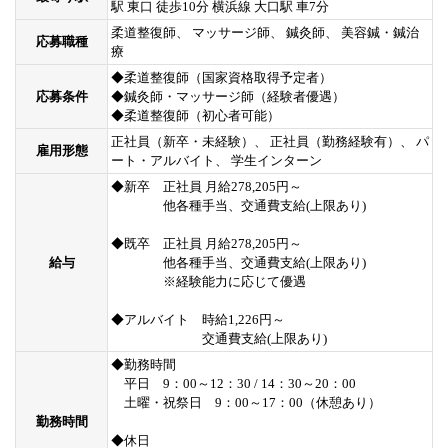
駅 東口 徒歩10分 横浜線 大口駅 車7分
柔道整復師、 マッサージ師、 鍼灸師、 美容鍼・鍼治
応募職種
療
◆柔道整復師（国家資格取得予定者）
応募条件
◆鍼灸師・マッサージ師（経験者優遇）
◆柔道整復師（初心者可能）
正社員（新卒・未経験）、 正社員（勤務経験有）、 パ
雇用形態
ート・アルバイト、 学生インターン
◆新卒 正社員 月給278,205円～
他各種手当、交通費支給(上限あり)
◆既卒 正社員 月給278,205円～
給与
他各種手当、交通費支給(上限あり)
※経験能力に応じて優遇
◆アルバイト 時給1,226円～
交通費支給(上限あり)
◆勤務時間
平日 9：00～12：30 / 14：30～20：00
土曜・祝祭日 9：00～17：00（休憩あり）
勤務時間
◆休日