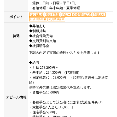
週休二日制（日曜＋平日1日）
有給休暇・年末年始・夏季休暇
初心者歓迎
経験者優遇
学生OK
交通費別途支給
制服あり
ポイント
社会保険完備
社員登用あり
◆昇給あり
◆制服貸与
待遇
◆社会保険完備
◆交通費別途支給
◆社員研修会
下記の内容で実際の経験やスキルを考慮します
◆給与
・月給 278,205円～
・基本給：214,550円 (175時間）
・固定残業代：53,655円 （35時間/超過分は別途支
給）
※時間外労働は法定残業代を支給します。
・資格手当10,000円
アピール情報
・各種手当として該当者には加算(支給条件あり)
・家族手当1人当たり5,000円
・住宅手当5,000円