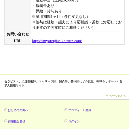
・通勤手当（上限20,000円）
・報奨金あり
・昇給・賞与あり
※試用期間1ヶ月（条件変更なし）
※給与は経験・能力により応相談（柔軟に対応してお
りますので面接時にご相談ください）
お問い合わせ
URL
https://myorenjiseikotsuin.com/
セラピスト、柔道整復師、マッサージ師、鍼灸師、整体師などの就職・転職をサポートする
求人情報サイト
ページTOPへ
はじめての方へ
プロフィール登録
採用担当者様
ログイン