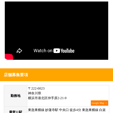
店舗募集要項
〒222-0023
神奈川県
勤務地
横浜市港北区仲手原2-21-9
Google Map ＞
東急東横線 妙蓮寺駅 中央口 徒歩4分 東急東横線 白楽
最寄り駅