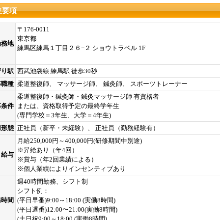
集要項
〒176-0011
東京都
勤務地
練馬区練馬１丁目２６−２ ショウトラベル 1F
寄り駅
西武池袋線 練馬駅 徒歩30秒
募職種
柔道整復師、 マッサージ師、 鍼灸師、 スポーツトレーナー
柔道整復師・鍼灸師・鍼灸マッサージ師 有資格者
募条件
または、資格取得予定の最終学年生
(専門学校＝3年生、大学＝4年生)
用形態
正社員（新卒・未経験）、 正社員（勤務経験有）
月給250,000円～400,000円(研修期間中別途)
※昇給あり（年4回）
給与
※賞与（年2回業績による）
※個人業績によりインセンティブあり
週40時間勤務、シフト制
シフト例：
務時間
(平日早番)9:00～18:00 (実働8時間)
(平日遅番)12:00〜21:00(実働8時間)
(土日祝9:00～18:00 (実働8時間)