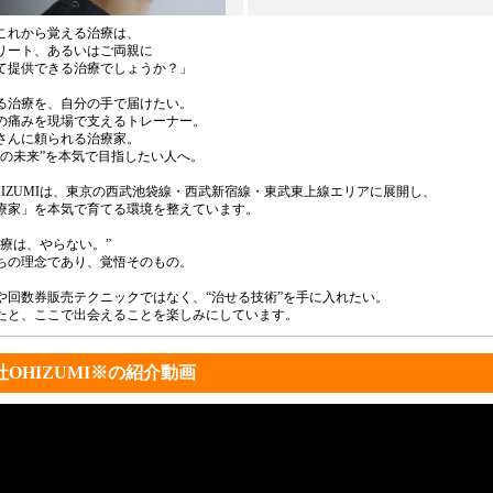
これから覚える治療は、
リート、あるいはご両親に
て提供できる治療でしょうか？」
る治療を、自分の手で届けたい。
の痛みを現場で支えるトレーナー。
さんに頼られる治療家。
想の未来”を本気で目指したい人へ。
HIZUMIは、東京の西武池袋線・西武新宿線・東武東上線エリアに展開し、
療家」を本気で育てる環境を整えています。
治療は、やらない。”
ちの理念であり、覚悟そのもの。
や回数券販売テクニックではなく、“治せる技術”を手に入れたい。
たと、ここで出会えることを楽しみにしています。
OHIZUMI※の紹介動画