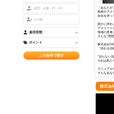
「あなたが
訪問・介護・PT・OT
医師やアス
自信を持っ
その他
誰かに誇れ
アスリート
地域の患者
雇用形態
そんな“理
ポイント
株式会社O
「誇れる治
“治らない
それは私た
マニュアル
そんなあな
株式会社