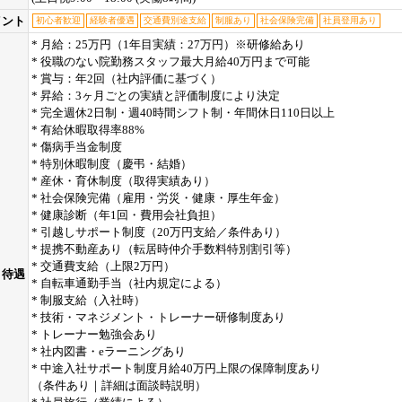
イント
初心者歓迎
経験者優遇
交通費別途支給
制服あり
社会保険完備
社員登用あり
* 月給：25万円（1年目実績：27万円）※研修給あり
* 役職のない院勤務スタッフ最大月給40万円まで可能
* 賞与：年2回（社内評価に基づく）
* 昇給：3ヶ月ごとの実績と評価制度により決定
* 完全週休2日制・週40時間シフト制・年間休日110日以上
* 有給休暇取得率88%
* 傷病手当金制度
* 特別休暇制度（慶弔・結婚）
* 産休・育休制度（取得実績あり）
* 社会保険完備（雇用・労災・健康・厚生年金）
* 健康診断（年1回・費用会社負担）
* 引越しサポート制度（20万円支給／条件あり）
* 提携不動産あり（転居時仲介手数料特別割引等）
* 交通費支給（上限2万円）
待遇
* 自転車通勤手当（社内規定による）
* 制服支給（入社時）
* 技術・マネジメント・トレーナー研修制度あり
* トレーナー勉強会あり
* 社内図書・eラーニングあり
* 中途入社サポート制度月給40万円上限の保障制度あり
（条件あり｜詳細は面談時説明）