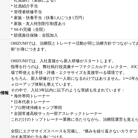
* 社員旅行（業績による）
* 社員紹介手当
* 管理者研修手当
* 家族・扶養手当（扶養1人につき1万円）
* 家族・友人特別割引制度あり
* Wi-Fi完備（全院）
* 賠償責任保険：全院加入
OHIZUMIでは、治療院とトレーナー活動が同じ治療方針でつながっ
術”が身につきます。
OHIZUMIでは、入社直後から新人研修がスタートします。
指導を行うのは、弊社執行役員兼チーフテクニカルディレクター、JO
場で即使える手技・評価・エクササイズを直接学べる環境です。
もちろん、新人研修だけで一人前になるわけではありません。1〜2年
ォローアップ体制も整えています。
その中で、入社3年以内に以下のような実績も生まれています：
ル情報
* 海外帯同トレーナー
* 日本代表トレーナー
* プロ野球沖縄キャンプ帯同
* 全国常連高校サッカー部アスレチックトレーナー
これだけのトップトレーナー業務に当たりながら、治療院運営も覚えられ
全院にエクササイズスペースを完備し、“痛みを繰り返さないカラダづ
治す本質的な力を身につける。