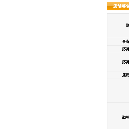
店舗募
最
応
応
雇
勤