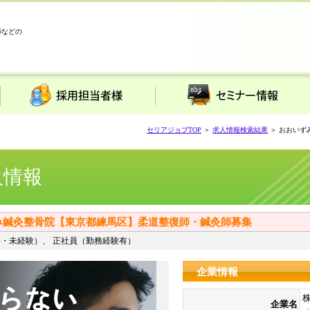
師などの
採用担当者様
セミナー情報
セリアジョブTOP
＞
求人情報検索結果
＞ おおいず
人情報
み鍼灸整骨院【東京都練馬区】柔道整復師・鍼灸師募集
・未経験）、 正社員（勤務経験有）
企業情報
株
企業名