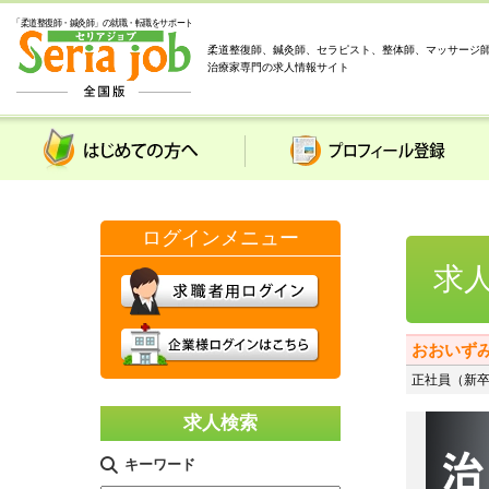
「柔道整復師・鍼灸師」の就職・転職をサポート
柔道整復師、鍼灸師、セラピスト、整体師、マッサージ
治療家専門の求人情報サイト
はじめての方へ
プロフィール登録
求
おおいず
正社員（新卒
求人検索
キーワード