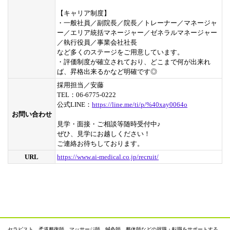
【キャリア制度】
・一般社員／副院長／院長／トレーナー／マネージャ
ー／エリア統括マネージャー／ゼネラルマネージャー
／執行役員／事業会社社長
など多くのステージをご用意しています。
・評価制度が確立されており、どこまで何が出来れ
ば、昇格出来るかなど明確です◎
採用担当／安藤
TEL：06-6775-0222
公式LINE：
https://line.me/ti/p/%40xay0064o
お問い合わせ
見学・面接・ご相談等随時受付中♪
ぜひ、見学にお越しください！
ご連絡お待ちしております。
URL
https://www.ai-medical.co.jp/recruit/
セラピスト、柔道整復師、マッサージ師、鍼灸師、整体師などの就職・転職をサポートする