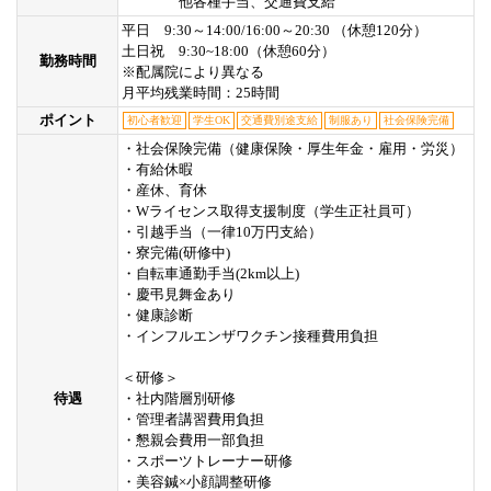
他各種手当、交通費支給
平日 9:30～14:00/16:00～20:30 （休憩120分）
土日祝 9:30~18:00（休憩60分）
勤務時間
※配属院により異なる
月平均残業時間：25時間
ポイント
初心者歓迎
学生OK
交通費別途支給
制服あり
社会保険完備
・社会保険完備（健康保険・厚生年金・雇用・労災）
・有給休暇
・産休、育休
・Wライセンス取得支援制度（学生正社員可）
・引越手当（一律10万円支給）
・寮完備(研修中)
・自転車通勤手当(2km以上)
・慶弔見舞金あり
・健康診断
・インフルエンザワクチン接種費用負担
＜研修＞
待遇
・社内階層別研修
・管理者講習費用負担
・懇親会費用一部負担
・スポーツトレーナー研修
・美容鍼×小顔調整研修