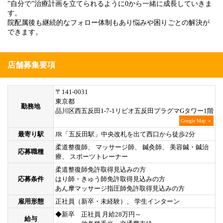
”自分で”治療計画を立てられるように0から一緒に成長していきま
す。
院配属後も継続的なフォロー体制もあり悩みや困りごとの解決が
できます。
店舗募集要項
〒141-0031
東京都
勤務地
品川区西五反田1-7-1リビオ五反田プラグマGタワー1階
Google Map ＞
最寄り駅
JR「五反田駅」中央改札を出て西口から徒歩2分
柔道整復師、 マッサージ師、 鍼灸師、 美容鍼・鍼治
応募職種
療、 スポーツトレーナー
柔道整復師免許取得見込みの方
応募条件
はり師・きゅう師免許取得見込みの方
あん摩マッサージ指圧師免許取得見込みの方
雇用形態
正社員（新卒・未経験）、 学生インターン
◆新卒 正社員 月給28万円～
給与