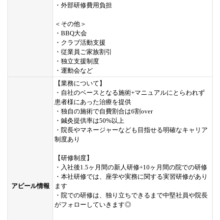
・外部研修費用負担
＜その他＞
・BBQ大会
・クラブ活動支援
・従業員ご家族割引
・独立支援制度
・運動会など
【業務について】
・自社のベースとなる施術+マニュアルにとらわれず
患者様にあった治療を提供
・独自の施術で自費割合は6割over
・鍼灸提供率は50%以上
・院長やマネージャーなども目指せる明確なキャリア
制度あり
【研修制度】
・入社後1.5ヶ月間の新人研修+10ヶ月間の院での研修
・本社研修では、座学や実務に関する実習研修があり
アピール情報
ます
・院での研修は、独り立ちできるまで中堅社員や院長
がフォローしていきます◎