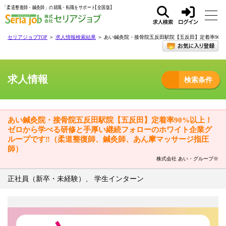
「柔道整復師・鍼灸師」の就職・転職をサポート
求人
ログ
セリアジョブTOP
＞
求人情報検索結果
＞ あい鍼灸院・接骨院五反田駅院【五反田】定着率90
検索
イン
求人情報
検索条件
あい鍼灸院・接骨院五反田駅院【五反田】定着率90%以上！
ゼロから学べる研修と手厚い継続フォローのホワイト企業グ
ループです‼（柔道整復師、鍼灸師、あん摩マッサージ指圧
師）
株式会社 あい・グループ※
正社員（新卒・未経験）、 学生インターン