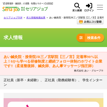
「柔道整復師・鍼灸師」の就職・転職をサポート
求人
ログ
セリアジョブTOP
＞
求人情報検索結果
＞ あい鍼灸院・接骨院JR三ノ宮駅院【三ノ宮】定着率
検索
イン
求人情報
検索条件
あい鍼灸院・接骨院JR三ノ宮駅院【三ノ宮】定着率90%以
上！0から学べる研修制度と継続フォロー体制のホワイト企業
です‼（柔道整復師、鍼灸師、あん摩マッサージ指圧師）
株式会社 あい・グループ※
正社員（新卒・未経験）、 正社員（勤務経験有）、 学生インター
ン