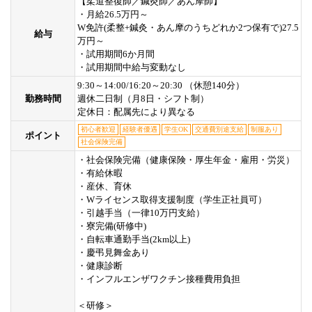
【柔道整復師／鍼灸師／あん摩師】
・月給26.5万円～
W免許(柔整+鍼灸・あん摩のうちどれか2つ保有で)27.5
給与
万円～
・試用期間6か月間
・試用期間中給与変動なし
9:30～14:00/16:20～20:30 （休憩140分）
勤務時間
週休二日制（月8日・シフト制）
定休日：配属先により異なる
初心者歓迎
経験者優遇
学生OK
交通費別途支給
制服あり
ポイント
社会保険完備
・社会保険完備（健康保険・厚生年金・雇用・労災）
・有給休暇
・産休、育休
・Wライセンス取得支援制度（学生正社員可）
・引越手当（一律10万円支給）
・寮完備(研修中)
・自転車通勤手当(2km以上)
・慶弔見舞金あり
・健康診断
・インフルエンザワクチン接種費用負担
＜研修＞