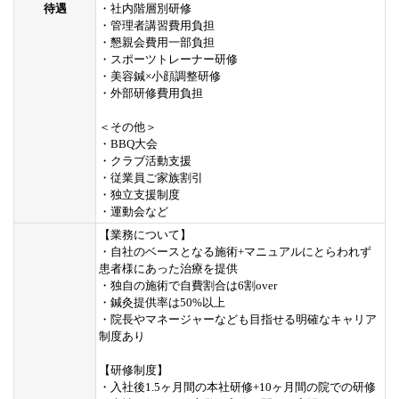
待遇
・社内階層別研修
・管理者講習費用負担
・懇親会費用一部負担
・スポーツトレーナー研修
・美容鍼×小顔調整研修
・外部研修費用負担
＜その他＞
・BBQ大会
・クラブ活動支援
・従業員ご家族割引
・独立支援制度
・運動会など
【業務について】
・自社のベースとなる施術+マニュアルにとらわれず
患者様にあった治療を提供
・独自の施術で自費割合は6割over
・鍼灸提供率は50%以上
・院長やマネージャーなども目指せる明確なキャリア
制度あり
【研修制度】
・入社後1.5ヶ月間の本社研修+10ヶ月間の院での研修