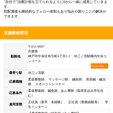
”自分で”治療計画を立てられるように0から一緒に成長していきま
す。
院配属後も継続的なフォロー体制もあり悩みや困りごとの解決が
できます。
店舗募集要項
〒651-0097
兵庫県
神戸市中央区布引町4丁目1-1 JR三ノ宮駅構内中央コ
勤務地
ンコース
Google Map ＞
最寄り駅
JR三ノ宮駅
柔道整復師、 マッサージ師、 鍼灸師、 美容鍼・鍼治
応募職種
療、 スポーツトレーナー
柔道整復師、鍼灸師、あん摩師（取得見込み学生含
応募条件
む）
正社員（新卒・未経験）、 正社員（勤務経験有）、 学
雇用形態
生インターン