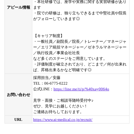
・本社研修では、座学や実務に関する実習研修があり
アピール情報
ます
・院での研修は、独り立ちできるまで中堅社員や院長
がフォローしていきます◎
【キャリア制度】
・一般社員／副院長／院長／トレーナー／マネージャ
ー／エリア統括マネージャー／ゼネラルマネージャー
／執行役員／事業会社社長
など多くのステージをご用意しています。
・評価制度が確立されており、どこまで／何が出来れ
ば、昇格出来るかなど明確です◎
採用担当／安藤
TEL：06-6775-0222
公式LINE：
https://line.me/ti/p/%40xay0064o
お問い合わせ
見学・面接・ご相談等随時受付中♪
ぜひ、見学にお越しください！
ご連絡お待ちしております。
URL
https://www.ai-medical.co.jp/recruit/