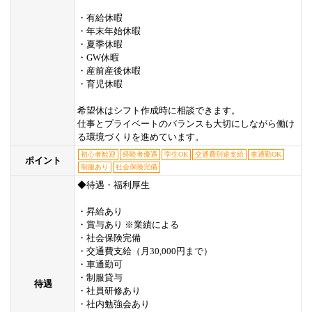
・有給休暇
・年末年始休暇
・夏季休暇
・GW休暇
・産前産後休暇
・育児休暇
希望休はシフト作成時に相談できます。
仕事とプライベートのバランスも大切にしながら働け
る環境づくりを進めています。
初心者歓迎
経験者優遇
学生OK
交通費別途支給
車通勤OK
ポイント
制服あり
社会保険完備
◆待遇・福利厚生
・昇給あり
・賞与あり ※業績による
・社会保険完備
・交通費支給（月30,000円まで）
・車通勤可
・制服貸与
待遇
・社員研修あり
・社内勉強会あり