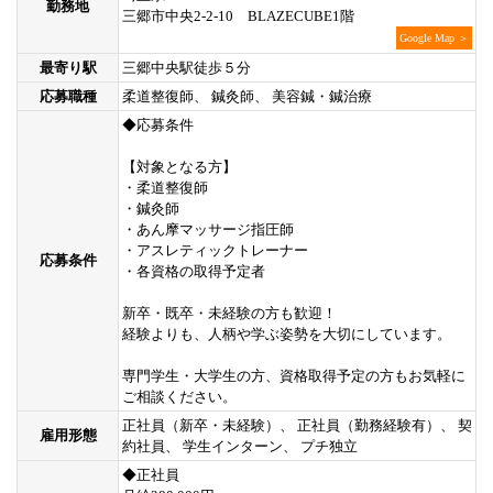
勤務地
三郷市中央2-2-10 BLAZECUBE1階
Google Map ＞
最寄り駅
三郷中央駅徒歩５分
応募職種
柔道整復師、 鍼灸師、 美容鍼・鍼治療
◆応募条件
【対象となる方】
・柔道整復師
・鍼灸師
・あん摩マッサージ指圧師
・アスレティックトレーナー
応募条件
・各資格の取得予定者
新卒・既卒・未経験の方も歓迎！
経験よりも、人柄や学ぶ姿勢を大切にしています。
専門学生・大学生の方、資格取得予定の方もお気軽に
ご相談ください。
正社員（新卒・未経験）、 正社員（勤務経験有）、 契
雇用形態
約社員、 学生インターン、 プチ独立
◆正社員