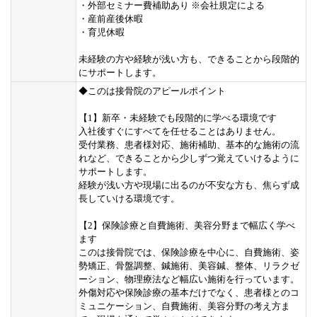
・外部セミナー費補助あり ※会社規定による
・産前産後休暇
・育児休暇
未経験の方や経験が浅い方も、できることから段階的
にサポートします。
◆このは接骨院のアピールポイント
【1】新卒・未経験でも段階的に学べる環境です
入社後すぐにすべてを任せることはありません。
受付業務、患者様対応、施術補助、基本的な施術の流
れなど、できることから少しずつ覚えていけるように
サポートします。
経験が浅い方や現場に出るのが不安な方も、焦らず成
長していける環境です。
【2】保険診療と自費施術、美容分野まで幅広く学べ
ます
このは接骨院では、保険診療を中心に、自費施術、姿
勢矯正、骨盤調整、鍼施術、美容鍼、整体、リラクゼ
ーション、物理療法など幅広い施術を行っています。
外傷対応や保険診療の基本だけでなく、患者様とのコ
ミュニケーション、自費施術、美容分野の考え方ま