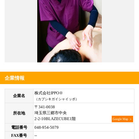
企業情報
株式会社IPPO※
企業名
（カブシキガイシャイッポ）
〒341-0038
埼玉県三郷市中央
所在地
2-2-10BLAZECUBE1階
Google Map ＞
電話番号
048-954-5079
FAX番号
--