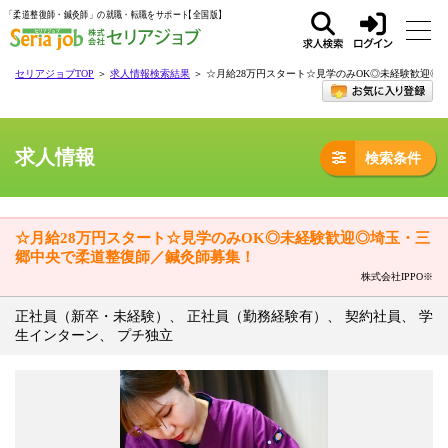
「柔道整復師・鍼灸師」の就職・転職をサポート
求人
ログ
セリアジョブTOP
＞
求人情報検索結果
＞ ☆月給28万円スタート☆見学のみOK◎未経験歓迎
検索
イン
求人情報
検索条件
☆月給28万円スタート☆見学のみOK◎未経験歓迎◎埼玉・三
郷中央で柔道整復師／鍼灸師募集！
株式会社IPPO※
正社員（新卒・未経験）、 正社員（勤務経験有）、 契約社員、 学
生インターン、 プチ独立