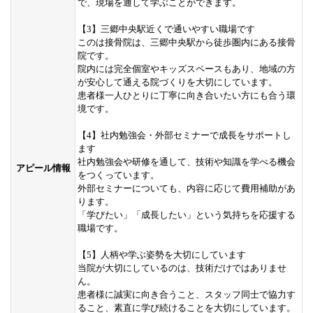
で、現場を通して学ぶことができます。
【3】三郷中央駅近くで通いやすい職場です
このは接骨院は、三郷中央駅から徒歩圏内にある接骨
院です。
院内には完全個室やキッズスペースもあり、地域の方
が安心して通える院づくりを大切にしています。
患者様一人ひとりに丁寧に向き合いたい方にも合う環
境です。
【4】社内勉強会・外部セミナーで成長をサポートし
ます
社内勉強会や研修を通して、技術や知識を学べる機会
アピール情報
をつくっています。
外部セミナーについても、内容に応じて費用補助があ
ります。
「学びたい」「成長したい」という気持ちを応援する
職場です。
【5】人柄や学ぶ姿勢を大切にしています
当院が大切にしているのは、技術だけではありませ
ん。
患者様に誠実に向き合うこと、スタッフ同士で協力す
ること、素直に学び続けることを大切にしています。