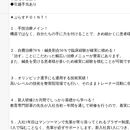
◆引越手当あり
▼ぷらすＰＯＩＮＴ！
１．手技治療メイン！
機器ではなく、自分たちの手に力を付けることで、きめ細かくに患者
２．自費治療70％・鍼灸割合50％で臨床経験が確実に積める！
「治す」ことにこだわった幅広い治療メニューが豊富にあります。
また、鍼灸を受ける患者様が多いため確実に経験を積むことが可能で
３．オリンピック選手にも通用する技術実績！
高いレベルの技術を整骨院現場でも行い、そのままトレーナー活動に
４．新人研修2カ月間でしっかり基礎から学べる！
教育専門部署の先生が入社当初～年間を通して研修を行うので、着実
５．入社1年目はマンツーマンで先輩が寄り添ってくれるブラザー制度
1人で悩むことなく、先輩が必ずサポートします。新入社員1人につき