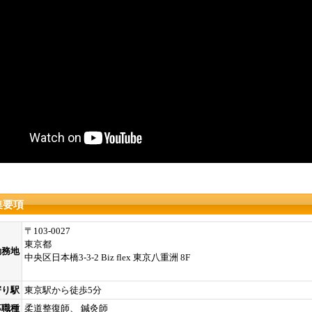
集要項
〒103-0027
東京都
勤務地
中央区日本橋3-3-2 Biz flex 東京八重洲 8F
寄り駅
東京駅から徒歩5分
募職種
柔道整復師、 鍼灸師