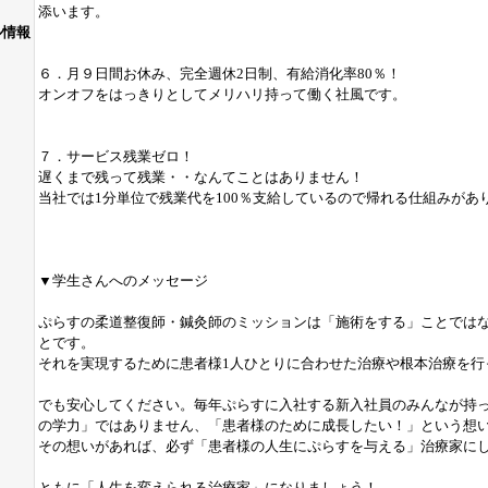
添います。
ル情報
６．月９日間お休み、完全週休2日制、有給消化率80％！
オンオフをはっきりとしてメリハリ持って働く社風です。
７．サービス残業ゼロ！
遅くまで残って残業・・なんてことはありません！
当社では1分単位で残業代を100％支給しているので帰れる仕組みがあ
▼学生さんへのメッセージ
ぷらすの柔道整復師・鍼灸師のミッションは「施術をする」ことでは
とです。
それを実現するために患者様1人ひとりに合わせた治療や根本治療を行
でも安心してください。毎年ぷらすに入社する新入社員のみんなが持っ
の学力」ではありません、「患者様のために成長したい！」という想
その想いがあれば、必ず「患者様の人生にぷらすを与える」治療家に
ともに「人生を変えられる治療家」になりましょう！