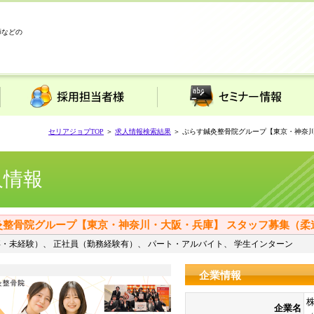
師などの
採用担当者様
セミナー情報
セリアジョブTOP
＞
求人情報検索結果
＞ ぷらす鍼灸整骨院グループ【東京・神奈
人情報
灸整骨院グループ【東京・神奈川・大阪・兵庫】 スタッフ募集（柔
・未経験）、 正社員（勤務経験有）、 パート・アルバイト、 学生インターン
企業情報
株
企業名