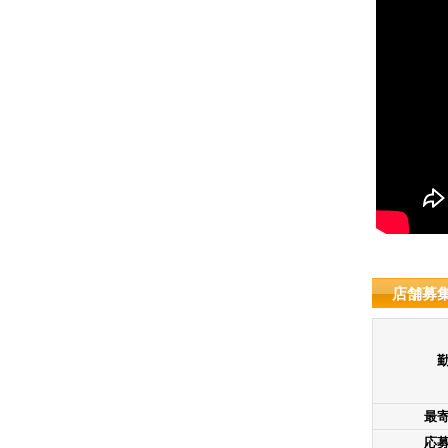
店舗募
最
応