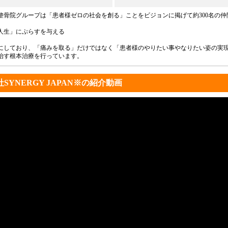
整骨院グループは「患者様ゼロの社会を創る」ことをビジョンに掲げて約300名の
人生」にぷらすを与える
にしており、「痛みを取る」だけではなく「患者様のやりたい事やなりたい姿の実
治す根本治療を行っています。
SYNERGY JAPAN※の紹介動画