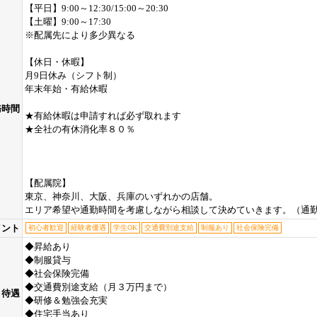
【平日】9:00～12:30/15:00～20:30
【土曜】9:00～17:30
※配属先により多少異なる
【休日・休暇】
月9日休み（シフト制）
年末年始・有給休暇
務時間
★有給休暇は申請すれば必ず取れます
★全社の有休消化率８０％
【配属院】
東京、神奈川、大阪、兵庫のいずれかの店舗。
エリア希望や通勤時間を考慮しながら相談して決めていきます。（通勤
イント
初心者歓迎
経験者優遇
学生OK
交通費別途支給
制服あり
社会保険完備
◆昇給あり
◆制服貸与
◆社会保険完備
◆交通費別途支給（月３万円まで）
待遇
◆研修＆勉強会充実
◆住宅手当あり