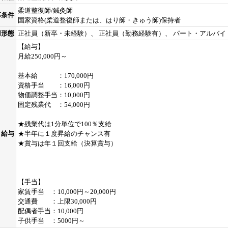
柔道整復師/鍼灸師
募条件
国家資格(柔道整復師または、はり師・きゅう師)保持者
用形態
正社員（新卒・未経験）、 正社員（勤務経験有）、 パート・アルバイ
【給与】
月給250,000円～
基本給 ：170,000円
資格手当 ：16,000円
物価調整手当：10,000円
固定残業代 ：54,000円
★残業代は1分単位で100％支給
給与
★半年に１度昇給のチャンス有
★賞与は年１回支給（決算賞与）
【手当】
家賃手当 ：10,000円～20,000円
交通費 ：上限30,000円
配偶者手当：10,000円
子供手当 ：5000円～